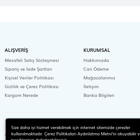
ALIŞVERİŞ
KURUMSAL
Mesafeli Satış Sözleşmesi
Hakkımızda
Sipariş ve İade Şartları
Cari Ödeme
Kişisel Veriler Politikası
Mağazalarımız
Gizlilik ve Çerez Politikası
İletişim
Kargom Nerede
Banka Bilgileri
İLETİŞİM
Size daha iyi hizmet verebilmek için internet sitemizde çerezler
0 (224) 452 9 666
kullanılmaktadır. Çerez Politikaları Aydınlatma Metni’ni okuyabilir v
tercihlerinizi değiştirebilirsiniz.