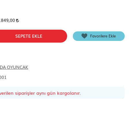
.849,00
SEPETE EKLE
Favorilere Ekle
DA OYUNCAK
001
erilen siparişler aynı gün kargolanır.