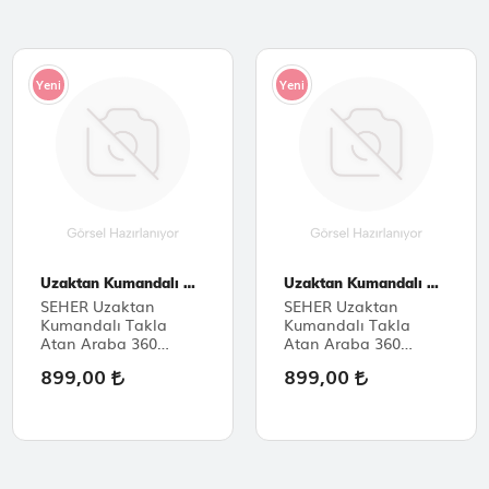
Yeni
Yeni
Uzaktan Kumandalı Araçlar
Uzaktan Kumandalı Araçlar
SEHER Uzaktan
SEHER Uzaktan
Kumandalı Takla
Kumandalı Takla
Atan Araba 360
Atan Araba 360
Derece Döner Full
Derece Döner Full
899,00
899,00
Fonksiyonlu Araba
Fonksiyonlu Araba
Yeşil
Kırmızı