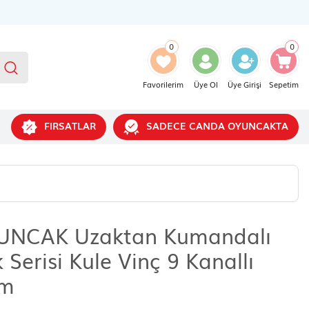
0
0
Favorilerim
Üye Ol
Üye Girişi
Sepetim
FIRSATLAR
SADECE CANDA OYUNCAKTA
NCAK Uzaktan Kumandalı
 Serisi Kule Vinç 9 Kanallı
cm