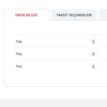
ÜRÜN BILGISI
TAKSIT SEÇENEKLERI
Yaş
3
Yaş
4
Yaş
5