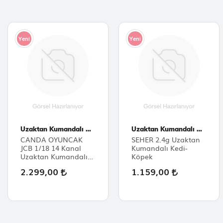
Yeni
Yeni
Uzaktan Kumandalı Araçlar
Uzaktan Kumandalı Araçlar
CANDA OYUNCAK
SEHER 2.4g Uzaktan
JCB 1/18 14 Kanal
Kumandalı Kedi-
Uzaktan Kumandalı
Köpek
Metal Alaşımlı
2.299,00
1.159,00
Ekskavatör – 680°
Dönebilen, Işıklı ve
Sesli, Değiştirilebilir
Aparatlı