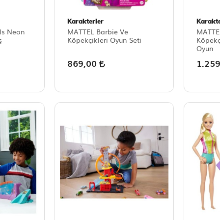
Karakterler
Karakte
ls Neon
MATTEL Barbie Ve
MATTEL
ş
Köpekçikleri Oyun Seti
Köpek
Oyun
869,00
1.25