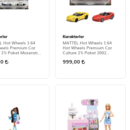
rler
Karakterler
 Hot Wheels 1:64
MATTEL Hot Wheels 1:64
eels Premium Car
Hot Wheels Premium Car
 2'li Paket Maseratı
Culture 2'li Paket 2002
 Maseratı MC20
Corvette Z06 - 2003 Dodge
00
999,00
Vıper Srt-10