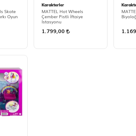
Karakterler
Karakte
s Skate
MATTEL Hot Wheels
MATTEL
rkı Oyun
Çember Pistli İftaiye
Biyolo
İstasyonu
1.799,00
1.16