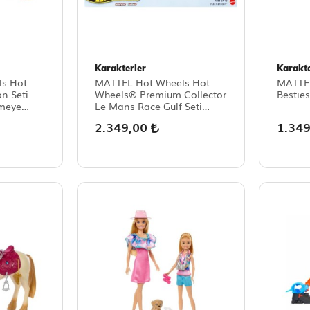
Karakterler
Karakte
s Hot
MATTEL Hot Wheels Hot
MATTE
n Seti
Wheels® Premium Collector
Bestıe
nmeye
Le Mans Race Gulf Seti
1 Tır
|sergilenmeye Uygun, 3
2.349,00
1.34
Araba ve 1 Tır JHW43