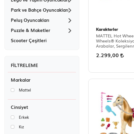
Park ve Bahçe Oyuncakları
Peluş Oyuncakları
Puzzle & Maketler
Karakterler
MATTEL Hot Wheel
Scooter Çeşitleri
Wheels® Koleksiyo
Arabalar, Sergile
Uygun, 3 Araba ve 
2.299,00
JHW44
Markalar
Mattel
Cinsiyet
Erkek
Kız