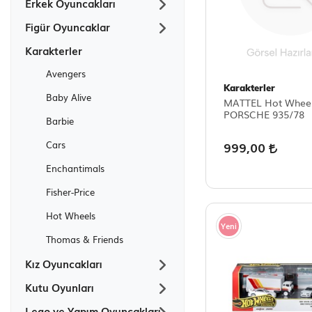
Erkek Oyuncakları
Figür Oyuncaklar
Karakterler
Avengers
Karakterler
Baby Alive
MATTEL Hot Wheel
PORSCHE 935/78
Barbie
999,00
Cars
Enchantimals
Fisher-Price
Hot Wheels
Yeni
Thomas & Friends
Kız Oyuncakları
Kutu Oyunları
Lego ve Yapım Oyuncakları