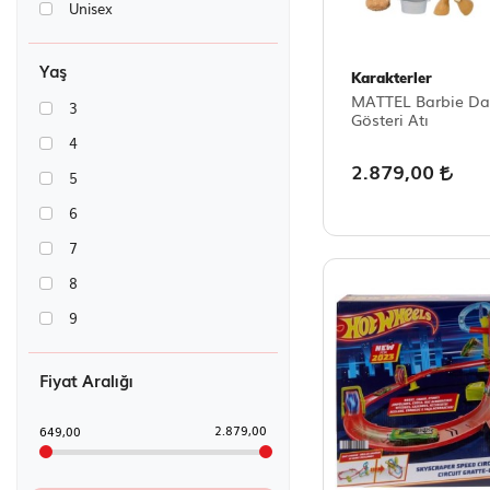
Unisex
Yaş
Karakterler
MATTEL Barbie Da
3
Gösteri Atı
4
2.879,00
5
6
7
8
9
Fiyat Aralığı
2.879,00
649,00