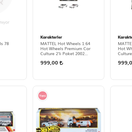
Karakterler
Karakte
s 78
MATTEL Hot Wheels 1:64
MATTEL
Hot Wheels Premium Car
Hot Wh
Culture 2'li Paket 2002
Culture
Toyota Chaser Jzx 100 -
MC12 -
999,00
999,
1989 Toyota Supra
Yeni