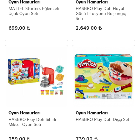
Oyun Hamurları
Oyun Hamurları
MATTEL Starters Eğlenceli
HASBRO Play Doh Hayal
Scooter Çeşitleri
Uçak Oyun Seti
Gücü İstasyonu Başlangıç
Seti
699,00
2.649,00
Oyun Hamurları
Oyun Hamurları
HASBRO Play Doh Sihirli
HASBRO Play Doh Dişçi Seti
Mikser Oyun Seti
959,00
739,00