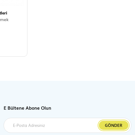
leri
kmek
E Bültene Abone Olun
GÖNDER