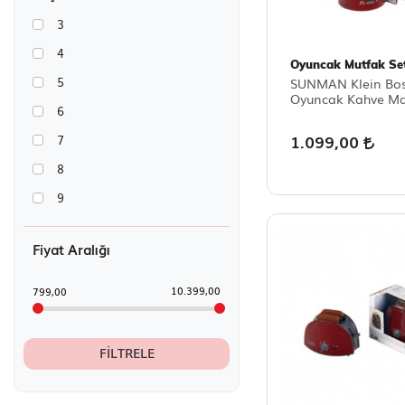
3
4
Oyuncak Mutfak Set
5
SUNMAN Klein Bos
Oyuncak Kahve Ma
6
1.099,00
7
8
9
Fiyat Aralığı
10.399,00
799,00
FILTRELE