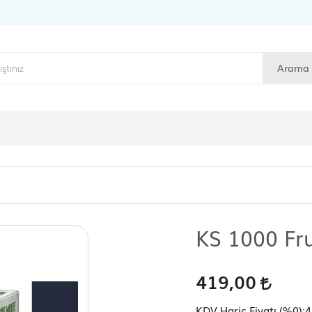
Arama
KS 1000 Fr
419,00
KDV Hariç Fiyatı (
%0
):
4