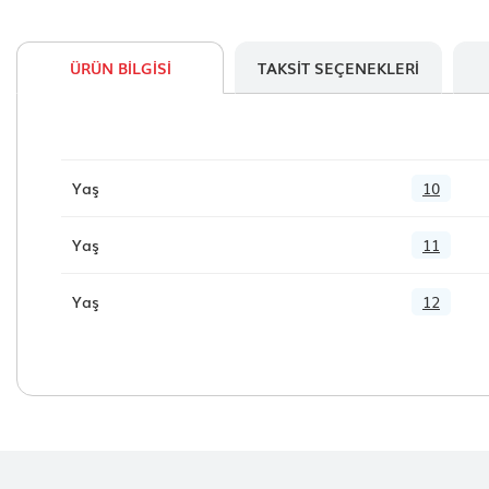
ÜRÜN BILGISI
TAKSIT SEÇENEKLERI
Yaş
10
Yaş
11
Yaş
12