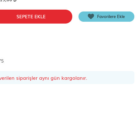
SEPETE EKLE
Favorilere Ekle
75
erilen siparişler aynı gün kargolanır.