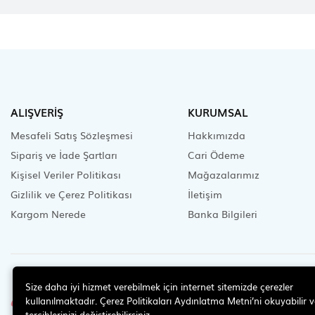
ALIŞVERİŞ
KURUMSAL
Mesafeli Satış Sözleşmesi
Hakkımızda
Sipariş ve İade Şartları
Cari Ödeme
Kişisel Veriler Politikası
Mağazalarımız
Gizlilik ve Çerez Politikası
İletişim
Kargom Nerede
Banka Bilgileri
İLETİŞİM
Size daha iyi hizmet verebilmek için internet sitemizde çerezler
0 (224) 452 9 666
kullanılmaktadır. Çerez Politikaları Aydınlatma Metni’ni okuyabilir v
tercihlerinizi değiştirebilirsiniz.