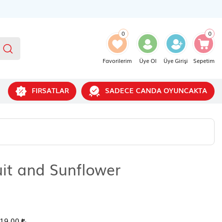
0
0
Favorilerim
Üye Ol
Üye Girişi
Sepetim
FIRSATLAR
SADECE CANDA OYUNCAKTA
uit and Sunflower
19,00