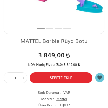
Scooter Çeşitleri
MATTEL Barbie Rüya Botu
3.849,00
KDV Hariç Fiyatı (
%0
):
3.849,00
-
+
SEPETE EKLE
Stok Durumu
VAR
Marka
Mattel
Ürün Kodu
HJV37