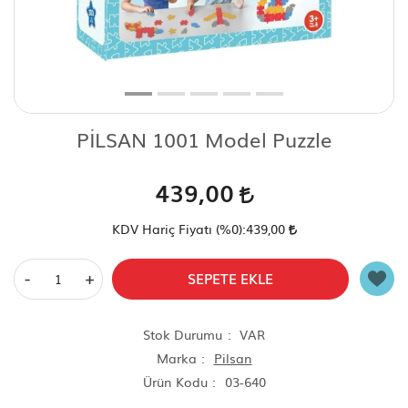
Scooter Çeşitleri
PİLSAN 1001 Model Puzzle
439,00
KDV Hariç Fiyatı (
%0
):
439,00
-
+
SEPETE EKLE
Stok Durumu
VAR
Marka
Pilsan
Ürün Kodu
03-640