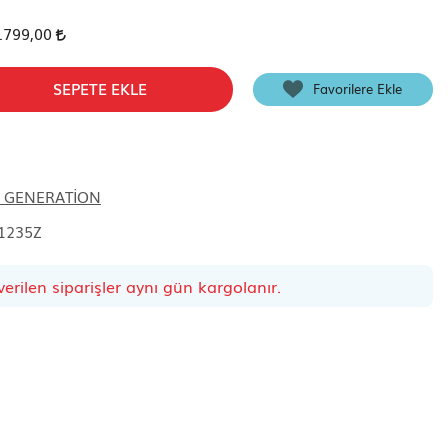
.799,00
SEPETE EKLE
Favorilere Ekle
 GENERATİON
1235Z
erilen siparişler aynı gün kargolanır.