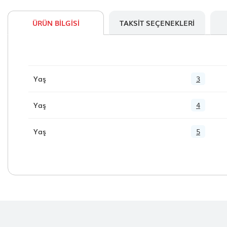
ÜRÜN BILGISI
TAKSIT SEÇENEKLERI
Yaş
3
Yaş
4
Yaş
5