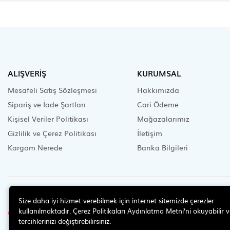
ALIŞVERİŞ
KURUMSAL
Mesafeli Satış Sözleşmesi
Hakkımızda
Sipariş ve İade Şartları
Cari Ödeme
Kişisel Veriler Politikası
Mağazalarımız
Gizlilik ve Çerez Politikası
İletişim
Kargom Nerede
Banka Bilgileri
İLETİŞİM
Size daha iyi hizmet verebilmek için internet sitemizde çerezler
0 (224) 452 9 666
kullanılmaktadır. Çerez Politikaları Aydınlatma Metni’ni okuyabilir v
tercihlerinizi değiştirebilirsiniz.