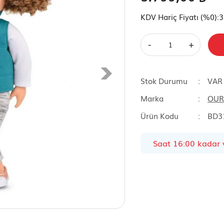
KDV Hariç Fiyatı (
%0
):
3
-
+
Stok Durumu
VAR
Marka
OUR
Ürün Kodu
BD3
Saat 16:00 kadar v