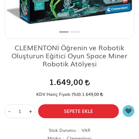
Scooter Çeşitleri
CLEMENTONİ Öğrenin ve Robotik
Oluşturun Eğitici Oyun Space Miner
Robotik Atölyesi
1.649,00
KDV Hariç Fiyatı (
%0
):
1.649,00
-
+
SEPETE EKLE
Stok Durumu
VAR
Marka
Clementoni