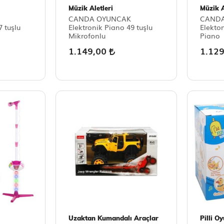
Müzik Aletleri
Müzik A
CANDA OYUNCAK
CAND
7 tuşlu
Elektronik Piano 49 tuşlu
Elekton
Mikrofonlu
Piano
1.149,00
1.12
Uzaktan Kumandalı Araçlar
Pilli O