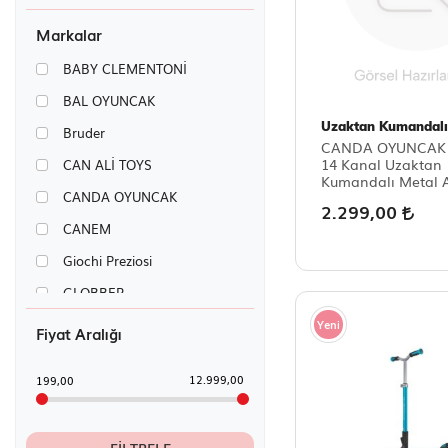
Markalar
BABY CLEMENTONİ
BAL OYUNCAK
Uzaktan Kumandalı
Bruder
CANDA OYUNCAK 
14 Kanal Uzaktan
CAN ALİ TOYS
Kumandalı Metal A
CANDA OYUNCAK
Ekskavatör – 680°
2.299,00
Dönebilen, Işıklı ve
CANEM
Değiştirilebilir Apa
Giochi Preziosi
GLOBBER
Hasbro
Yeni
Fiyat Aralığı
Mattel
12.999,00
199,00
MOLİ TOYS
NEW TOYS