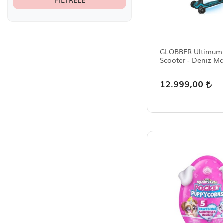
FILTRELE
Pilsan
Samatlı
SEHER
Smoby
GLOBBER Ultimum I
Scooter - Deniz Ma
SPİN MASTER
12.999,00
Vardem
Clementoni
Dickie Toys
Rastar
Ravensburger
Sunman
Tomy