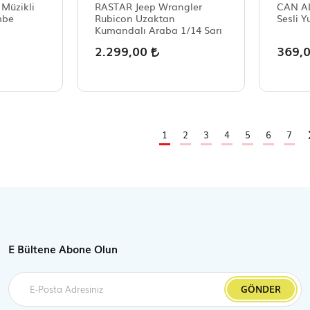
üzikli
RASTAR Jeep Wrangler
CAN ALİ
mbe
Rubicon Uzaktan
Sesli 
Kumandalı Araba 1/14 Sarı
2.299,00
369,
1
2
3
4
5
6
7
E Bültene Abone Olun
GÖNDER