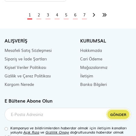
1
2
3
4
5
6
7
ALIŞVERİŞ
KURUMSAL
Mesafeli Satış Sözleşmesi
Hakkımızda
Sipariş ve İade Şartları
Cari Ödeme
Kişisel Veriler Politikası
Mağazalarımız
Gizlilik ve Çerez Politikası
İletişim
Kargom Nerede
Banka Bilgileri
E Bültene Abone Olun
GÖNDER
Kampanya ve bildirimlerden haberdar olmak için iletişim kanalları
yoluyla
Açık Rıza
ve
Gizlilik Onayı
doğrultusunda haberdar olmak