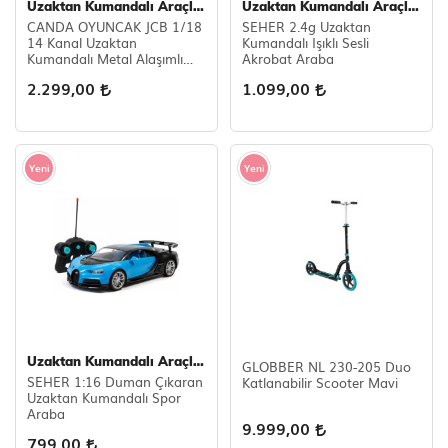
Uzaktan Kumandalı Araçlar
Uzaktan Kumandalı Araçlar
CANDA OYUNCAK JCB 1/18
SEHER 2.4g Uzaktan
Scooter Çeşitleri
14 Kanal Uzaktan
Kumandalı Işıklı Sesli
Kumandalı Metal Alaşımlı
Akrobat Araba
Ekskavatör – 680°
2.299,00
1.099,00
Dönebilen, Işıklı ve Sesli,
Değiştirilebilir Aparatlı
Yeni
Yeni
Uzaktan Kumandalı Araçlar
GLOBBER NL 230-205 Duo
SEHER 1:16 Duman Çıkaran
Katlanabilir Scooter Mavi
Uzaktan Kumandalı Spor
Araba
9.999,00
799,00