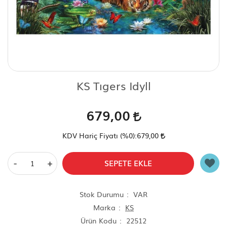
Scooter Çeşitleri
KS Tıgers Idyll
679,00
KDV Hariç Fiyatı (
%0
):
679,00
-
+
SEPETE EKLE
Stok Durumu
VAR
Marka
KS
Ürün Kodu
22512