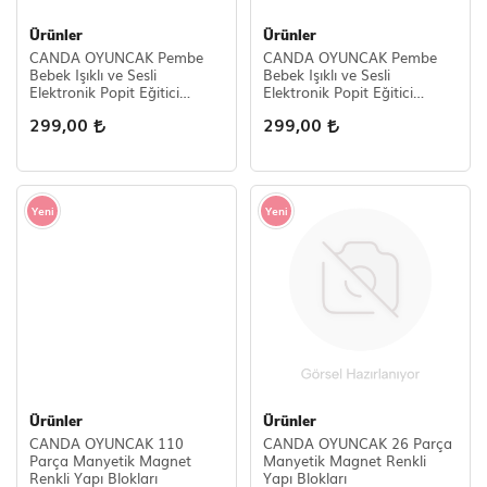
Ürünler
Ürünler
CANDA OYUNCAK Pembe
CANDA OYUNCAK Pembe
Bebek Işıklı ve Sesli
Bebek Işıklı ve Sesli
Elektronik Popit Eğitici
Elektronik Popit Eğitici
Oyuncak Hızlı Kullanım
Oyuncak Hızlı Kullanım
299,00
299,00
Konsolu
Konsolu
Yeni
Yeni
Ürünler
Ürünler
CANDA OYUNCAK 110
CANDA OYUNCAK 26 Parça
Parça Manyetik Magnet
Manyetik Magnet Renkli
Renkli Yapı Blokları
Yapı Blokları