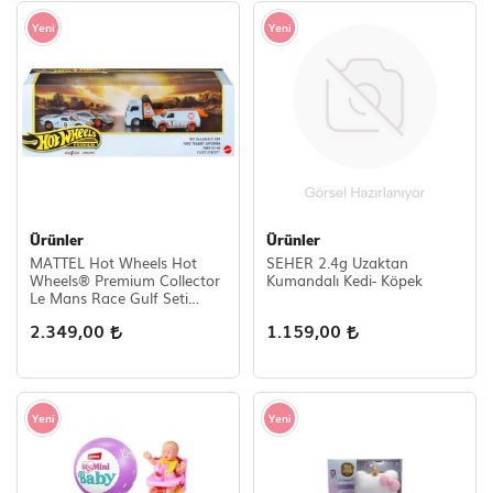
Yeni
Yeni
Ürünler
Ürünler
MATTEL Hot Wheels Hot
SEHER 2.4g Uzaktan
Wheels® Premium Collector
Kumandalı Kedi- Köpek
Le Mans Race Gulf Seti
|sergilenmeye Uygun, 3
2.349,00
1.159,00
Araba ve 1 Tır JHW43
Yeni
Yeni