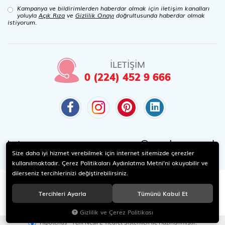
Kampanya ve bildirimlerden haberdar olmak için iletişim kanalları
yoluyla
Açık Rıza
ve
Gizlilik Onayı
doğrultusunda haberdar olmak
istiyorum.
İLETİŞİM
0 (224) 452 9 666
@candaoyuncak
Instagram
Size daha iyi hizmet verebilmek için internet sitemizde çerezler
kullanılmaktadır. Çerez Politikaları Aydınlatma Metni’ni okuyabilir ve
dilerseniz tercihlerinizi değiştirebilirsiniz.
Tercihleri Ayarla
Tümünü Kabul Et
2022 © Canda Oyuncak. Tüm hakları saklıdır.
Gizlilik ve Çerez Politikası
®
Hipotenüs
Yeni Nesil E-Ticaret Sistemleri ile Hazırlanmıştır.