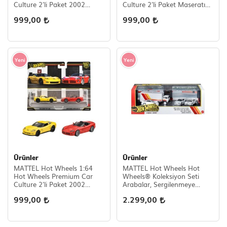
Culture 2'li Paket 2002
Culture 2'li Paket Maseratı
Toyota Chaser Jzx 100 -
MC12 - Maseratı MC20
999,00
999,00
1989 Toyota Supra
Yeni
Yeni
Ürünler
Ürünler
MATTEL Hot Wheels 1:64
MATTEL Hot Wheels Hot
Hot Wheels Premium Car
Wheels® Koleksiyon Seti
Culture 2'li Paket 2002
Arabalar, Sergilenmeye
Corvette Z06 - 2003 Dodge
Uygun, 3 Araba ve 1 Tır
999,00
2.299,00
Vıper Srt-10
JHW44