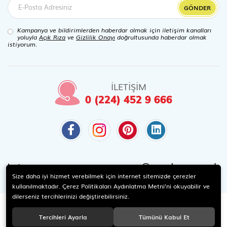
GÖNDER
Kampanya ve bildirimlerden haberdar olmak için iletişim kanalları
yoluyla
Açık Rıza
ve
Gizlilik Onayı
doğrultusunda haberdar olmak
istiyorum.
İLETİŞİM
0 (224) 452 9 666
@candaoyuncak
Instagram
Size daha iyi hizmet verebilmek için internet sitemizde çerezler
kullanılmaktadır. Çerez Politikaları Aydınlatma Metni’ni okuyabilir ve
dilerseniz tercihlerinizi değiştirebilirsiniz.
Tercihleri Ayarla
Tümünü Kabul Et