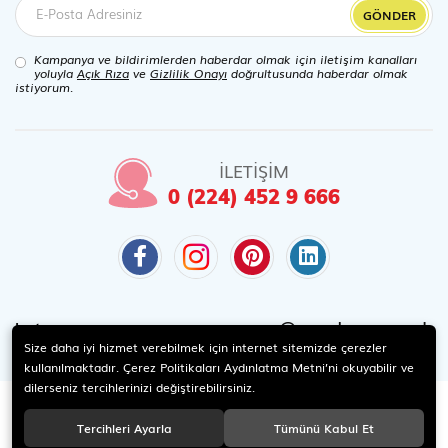
GÖNDER
Kampanya ve bildirimlerden haberdar olmak için iletişim kanalları
yoluyla
Açık Rıza
ve
Gizlilik Onayı
doğrultusunda haberdar olmak
istiyorum.
İLETİŞİM
0 (224) 452 9 666
@candaoyuncak
Instagram
Size daha iyi hizmet verebilmek için internet sitemizde çerezler
kullanılmaktadır. Çerez Politikaları Aydınlatma Metni’ni okuyabilir ve
dilerseniz tercihlerinizi değiştirebilirsiniz.
Tercihleri Ayarla
Tümünü Kabul Et