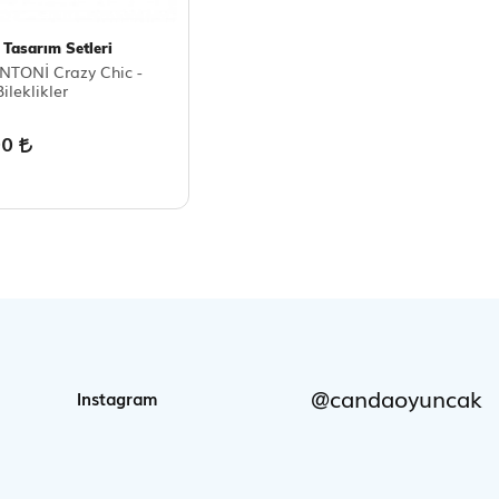
 Tasarım Setleri
TONİ Crazy Chic -
ileklikler
00
@candaoyuncak
Instagram