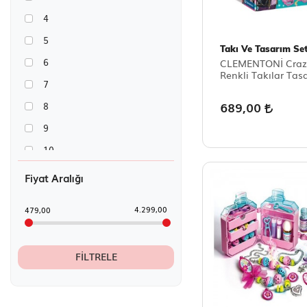
4
5
Takı Ve Tasarım Set
6
CLEMENTONİ Craz
Renkli Takılar Tas
7
689,00
8
9
10
11
Fiyat Aralığı
12
4.299,00
479,00
FILTRELE