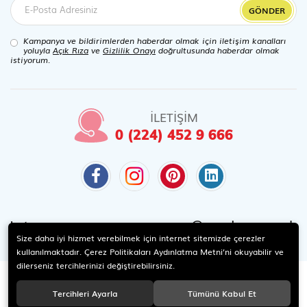
GÖNDER
Kampanya ve bildirimlerden haberdar olmak için iletişim kanalları
yoluyla
Açık Rıza
ve
Gizlilik Onayı
doğrultusunda haberdar olmak
istiyorum.
İLETİŞİM
0 (224) 452 9 666
@candaoyuncak
Instagram
Size daha iyi hizmet verebilmek için internet sitemizde çerezler
kullanılmaktadır. Çerez Politikaları Aydınlatma Metni’ni okuyabilir ve
dilerseniz tercihlerinizi değiştirebilirsiniz.
Tercihleri Ayarla
Tümünü Kabul Et