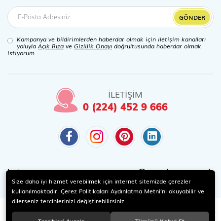
GÖNDER
Kampanya ve bildirimlerden haberdar olmak için iletişim kanalları
yoluyla
Açık Rıza
ve
Gizlilik Onayı
doğrultusunda haberdar olmak
istiyorum.
İLETİŞİM
0 (224) 452 9 666
@candaoyuncak
Instagram
Size daha iyi hizmet verebilmek için internet sitemizde çerezler
kullanılmaktadır. Çerez Politikaları Aydınlatma Metni’ni okuyabilir ve
dilerseniz tercihlerinizi değiştirebilirsiniz.
Tercihleri Ayarla
Tümünü Kabul Et