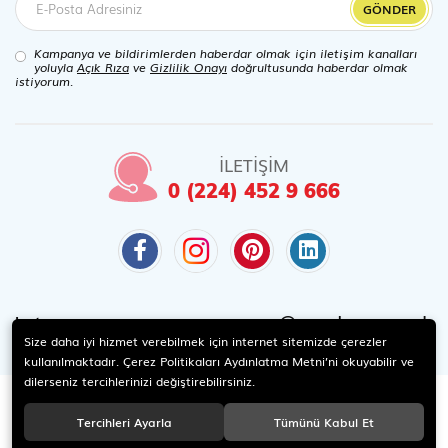
GÖNDER
Kampanya ve bildirimlerden haberdar olmak için iletişim kanalları
yoluyla
Açık Rıza
ve
Gizlilik Onayı
doğrultusunda haberdar olmak
istiyorum.
İLETİŞİM
0 (224) 452 9 666
@candaoyuncak
Instagram
Size daha iyi hizmet verebilmek için internet sitemizde çerezler
kullanılmaktadır. Çerez Politikaları Aydınlatma Metni’ni okuyabilir ve
dilerseniz tercihlerinizi değiştirebilirsiniz.
Tercihleri Ayarla
Tümünü Kabul Et