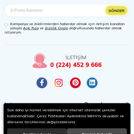
GÖNDER
Kampanya ve bildirimlerden haberdar olmak için iletişim kanalları
yoluyla
Açık Rıza
ve
Gizlilik Onayı
doğrultusunda haberdar olmak
istiyorum.
İLETİŞİM
0 (224) 452 9 666
@candaoyuncak
Instagram
Size daha iyi hizmet verebilmek için internet sitemizde çerezler
kullanılmaktadır. Çerez Politikaları Aydınlatma Metni’ni okuyabilir ve
dilerseniz tercihlerinizi değiştirebilirsiniz.
Tercihleri Ayarla
Tümünü Kabul Et