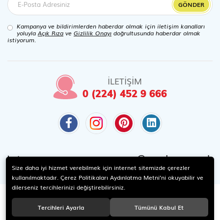
GÖNDER
Kampanya ve bildirimlerden haberdar olmak için iletişim kanalları
yoluyla
Açık Rıza
ve
Gizlilik Onayı
doğrultusunda haberdar olmak
istiyorum.
İLETİŞİM
0 (224) 452 9 666
@candaoyuncak
Instagram
Size daha iyi hizmet verebilmek için internet sitemizde çerezler
kullanılmaktadır. Çerez Politikaları Aydınlatma Metni’ni okuyabilir ve
dilerseniz tercihlerinizi değiştirebilirsiniz.
Tercihleri Ayarla
Tümünü Kabul Et