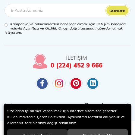
GÖNDER
Kampanya ve bildirimlerden haberdar olmak için iletişim kanalları
yoluyla
Açık Rıza
ve
Gizlilik Onayı
doğrultusunda haberdar olmak
istiyorum.
İLETİŞİM
0 (224) 452 9 666
@candaoyuncak
Instagram
Size daha iyi hizmet verebilmek için internet sitemizde çerezler
kullanılmaktadır. Çerez Politikaları Aydınlatma Metni’ni okuyabilir ve
dilerseniz tercihlerinizi değiştirebilirsiniz.
Tercihleri Ayarla
Tümünü Kabul Et